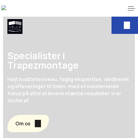
Specialister i
Trapezmontage
Højt kvalitetsniveau, faglig ekspertise, dedikeret
og afleveringer til tiden, med et insisterende
fokus på altid at levere stærke resultater vi er
stolte af.
Om os